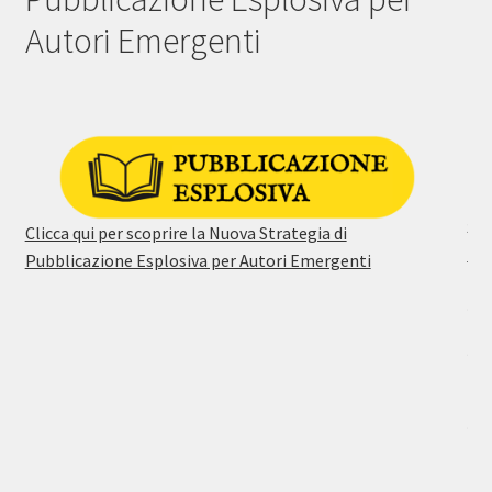
Autori Emergenti
I
n
s
Clicca qui per scoprire la Nuova Strategia di
Pubblicazione Esplosiva per Autori Emergenti
t
a
g
r
a
m