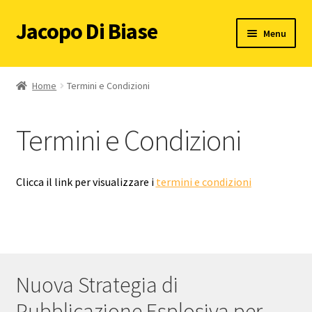
Jacopo Di Biase
Vai
Vai
Menu
alla
al
navigazione
contenuto
Home
Home
Termini e Condizioni
Primo Libro
Termini e Condizioni
Secondo libro
Ghostwriting
Clicca il link per visualizzare i
termini e condizioni
Pubblicazione Esplosiva
Contattami
Nuova Strategia di
Pubblicazione Esplosiva per